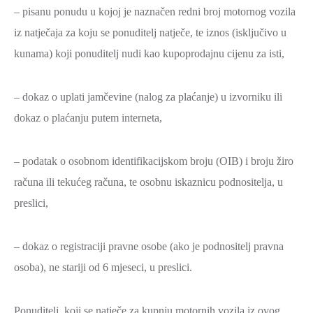
– pisanu ponudu u kojoj je naznačen redni broj motornog vozila
iz natječaja za koju se ponuditelj natječe, te iznos (isključivo u
kunama) koji ponuditelj nudi kao kupoprodajnu cijenu za isti,
– dokaz o uplati jamčevine (nalog za plaćanje) u izvorniku ili
dokaz o plaćanju putem interneta,
– podatak o osobnom identifikacijskom broju (OIB) i broju žiro
računa ili tekućeg računa, te osobnu iskaznicu podnositelja, u
preslici,
– dokaz o registraciji pravne osobe (ako je podnositelj pravna
osoba), ne stariji od 6 mjeseci, u preslici.
Ponuditelj, koji se natječe za kupnju motornih vozila iz ovog