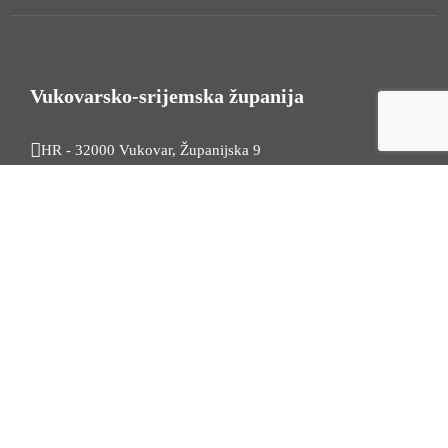
Vukovarsko-srijemska županija
HR - 32000 Vukovar, Županijska 9
Tel. +385 32 454 444
HR - 32100 Vinkovci, Glagoljaška 27
Tel. +385 32 344 111
Radno vrijeme: 7:30 - 15:30
OIB: 74724110709
Korisni linkovi