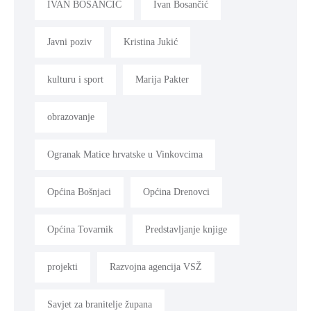
IVAN BOSANČIĆ
Ivan Bosančić
Javni poziv
Kristina Jukić
kulturu i sport
Marija Pakter
obrazovanje
Ogranak Matice hrvatske u Vinkovcima
Općina Bošnjaci
Općina Drenovci
Općina Tovarnik
Predstavljanje knjige
projekti
Razvojna agencija VSŽ
Savjet za branitelje župana