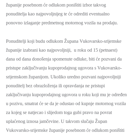
županije posebnom će odlukom poništiti izbor takvog
ponuditelja kao najpovoljnijeg te će odrediti eventualno
ponovno izlaganje predmetnog motornog vozila na prodaju.
Ponuditelji koji budu odlukom Župana Vukovarsko-srijemske
županije izabrani kao najpovoljniji, u roku od 15 (petnaest)
dana od dana donošenja spomenute odluke, biti će pozvani da
pristupe zaključivanju kupoprodajnog ugovora s Vukovarsko-
srijemskom županijom. Ukoliko uredno pozvani najpovoljniji
ponuditelj bez obrazloženja ili opravdanja ne pristupi
zaključivanju kupoprodajnog ugovora u roku koji mu je određen
u pozivu, smatrat će se da je odustao od kupnje motornog vozila
za kojeg se natjecao i slijedom toga gubi pravo na povrat
uplaćenog iznosa jamčevine. U takvom slučaju Župan
Vukovarsko-srijemske županije posebnom će odlukom poništiti