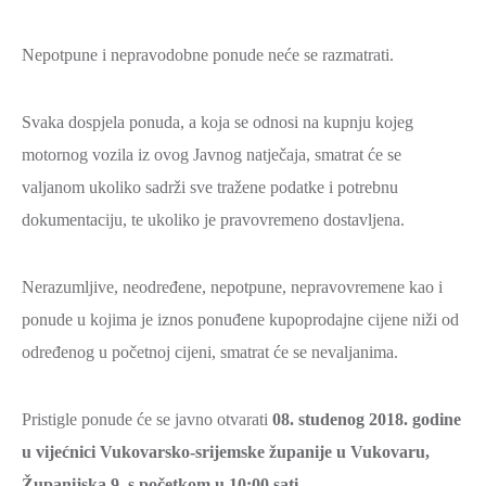
Nepotpune i nepravodobne ponude neće se razmatrati.
Svaka dospjela ponuda, a koja se odnosi na kupnju kojeg
motornog vozila iz ovog Javnog natječaja, smatrat će se
valjanom ukoliko sadrži sve tražene podatke i potrebnu
dokumentaciju, te ukoliko je pravovremeno dostavljena.
Nerazumljive, neodređene, nepotpune, nepravovremene kao i
ponude u kojima je iznos ponuđene kupoprodajne cijene niži od
određenog u početnoj cijeni, smatrat će se nevaljanima.
Pristigle ponude će se javno otvarati
08. studenog 2018. godine
u vijećnici Vukovarsko-srijemske županije u Vukovaru,
Županijska 9, s početkom u 10:00 sati.