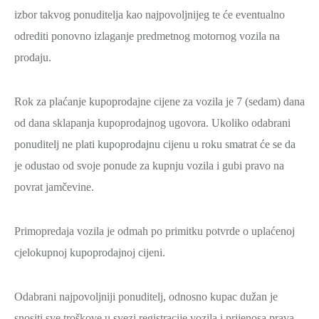
izbor takvog ponuditelja kao najpovoljnijeg te će eventualno
odrediti ponovno izlaganje predmetnog motornog vozila na
prodaju.
Rok za plaćanje kupoprodajne cijene za vozila je 7 (sedam) dana
od dana sklapanja kupoprodajnog ugovora. Ukoliko odabrani
ponuditelj ne plati kupoprodajnu cijenu u roku smatrat će se da
je odustao od svoje ponude za kupnju vozila i gubi pravo na
povrat jamčevine.
Primopredaja vozila je odmah po primitku potvrde o uplaćenoj
cjelokupnoj kupoprodajnoj cijeni.
Odabrani najpovoljniji ponuditelj, odnosno kupac dužan je
snositi sve troškove u svezi registracije vozila i prijenosa prava