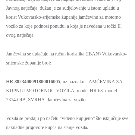
Javnog natječaja, dužan je za sudjelovanje u istom uplatiti u
korist Vukovarsko-srijemske županije jamčevinu za motorno
vozilo za koje podnosi ponudu, a koja je navedena u točki II.
ovog natječaja.
Jamčevina se uplaćuje na račun korisnika (IBAN) Vukovarsko-
srijemske županije broj:
HR 8823400091800016005
, uz naznaku: JAMČEVINA ZA
KUPNJU MOTORNOG VOZILA, model HR 68 model
7374-OIB, SVRHA. Jamčevina za vozilo.
Vozila se prodaju po načelu ”viđeno-kupljeno” što isključuje sve
naknadne prigovore kupca na stanje vozila.