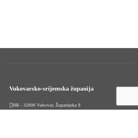
Vukovarsko-srijemska županija
HR - 32000 Vukovar, Županijska 9
Tel. +385 32 454 444
HR - 32100 Vinkovci, Glagoljaška 27
Tel. +385 32 344 111