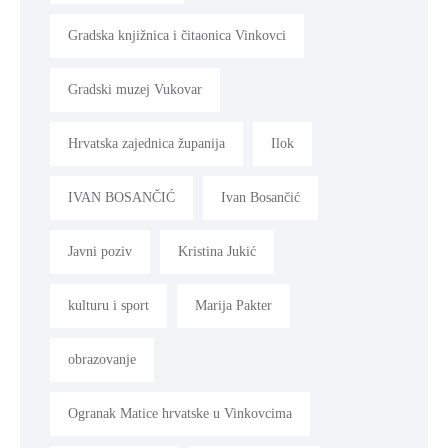
Gradska knjižnica i čitaonica Vinkovci
Gradski muzej Vukovar
Hrvatska zajednica županija
Ilok
IVAN BOSANČIĆ
Ivan Bosančić
Javni poziv
Kristina Jukić
kulturu i sport
Marija Pakter
obrazovanje
Ogranak Matice hrvatske u Vinkovcima