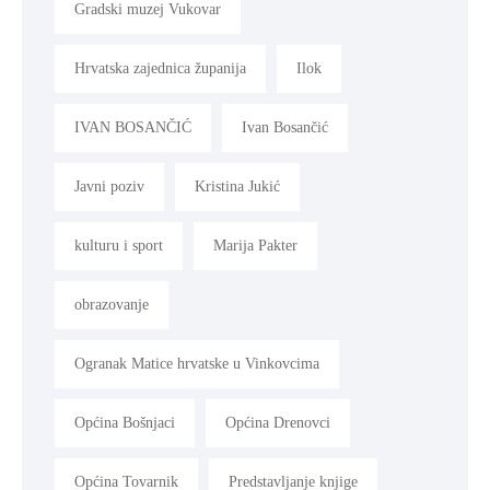
Gradski muzej Vukovar
Hrvatska zajednica županija
Ilok
IVAN BOSANČIĆ
Ivan Bosančić
Javni poziv
Kristina Jukić
kulturu i sport
Marija Pakter
obrazovanje
Ogranak Matice hrvatske u Vinkovcima
Općina Bošnjaci
Općina Drenovci
Općina Tovarnik
Predstavljanje knjige