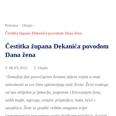
Početna
Ostalo
Čestitka župana Dekanića povodom Dana žena
Čestitka župana Dekanića povodom
Dana žena
08.03.2022
Ostalo
“Današnji dan posvećujemo ženama diljem svijeta u znak
zahvalnosti za sve čime oplemenjuju naše živote. Život svakoga
od nas obilježen je ljubavlju, potporom i žrtvovanjem žena,
naših majki, supruga, sestara, prijateljica, baka, kćeri i
suradnica. Žene su gradile velikim snagama svijet
ravnopravnosti kao osnovu svake društvene zajednice. Svojom