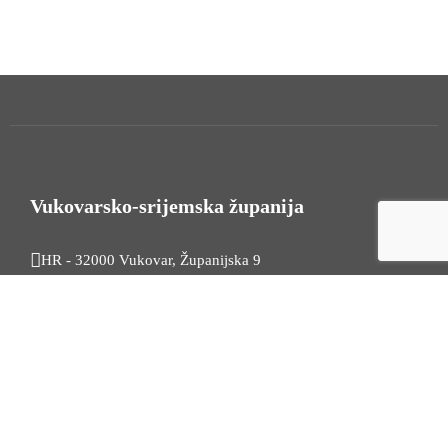
Vukovarsko-srijemska županija
HR - 32000 Vukovar, Županijska 9
Tel. +385 32 454 444
HR - 32100 Vinkovci, Glagoljaška 27
Tel. +385 32 344 111
Radno vrijeme: 7:30 - 15:30
OIB: 74724110709