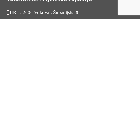
HR - 32000 Vukovar, Županijska 9
Tel. +385 32 454 444
HR - 32100 Vinkovci, Glagoljaška 27
Tel. +385 32 344 111
Radno vrijeme: 7:30 - 15:30
OIB: 74724110709
Korisni linkovi
Odnosi s javnošću
Stambeno zbrinjavanje
Iz Matičnog ureda
Službeni vjesnik
HZZ