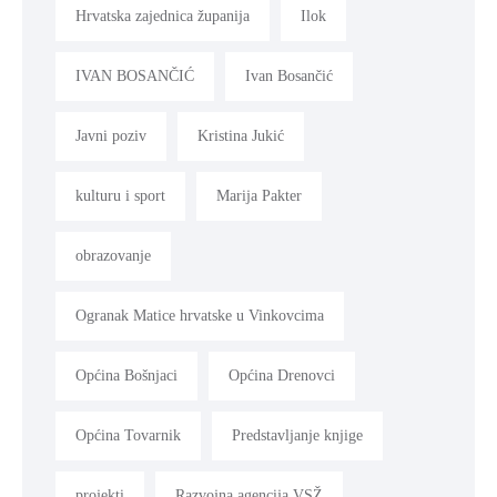
Hrvatska zajednica županija
Ilok
IVAN BOSANČIĆ
Ivan Bosančić
Javni poziv
Kristina Jukić
kulturu i sport
Marija Pakter
obrazovanje
Ogranak Matice hrvatske u Vinkovcima
Općina Bošnjaci
Općina Drenovci
Općina Tovarnik
Predstavljanje knjige
projekti
Razvojna agencija VSŽ