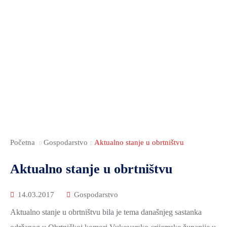
ZAMJENICI
RADNA
DOKUMENTI
DOKUMENTI
SOCIJALNA
ŽUPANA
TIJELA
I
SKRB
UPRAVNA
JAVNOST
PUBLIKACIJE
NACIONALNE
TIJELA
RADA
JAVNA
MANJINE
I
SKUPŠTINE
NABAVA
POVIJEST
SLUŽBE
ANTIKORUPCIJSKO
NOVOSTI
I
POVJERENSTVO
KULTURA
FINANCIJE
VSŽ
OBRAZOVANJE
GOSPODARSTVO
SJEDNICE
MEĐUNARODNA
SKUPŠTINE
Početna
Gospodarstvo
Aktualno stanje u obrtništvu
POLJOPRIVREDA,
I
ŠUMARSTVO
ŽUPANIJSKA
Aktualno stanje u obrtništvu
REGIONALNA
I
SKUPŠTINA
SURADNJA
RURALNI
2025.-29.
14.03.2017
Gospodarstvo
RAZVOJ
ŽUPANIJSKA
Aktualno stanje u obrtništvu bila je tema današnjeg sastanka
OBRAZOVANJE
SKUPŠTINA