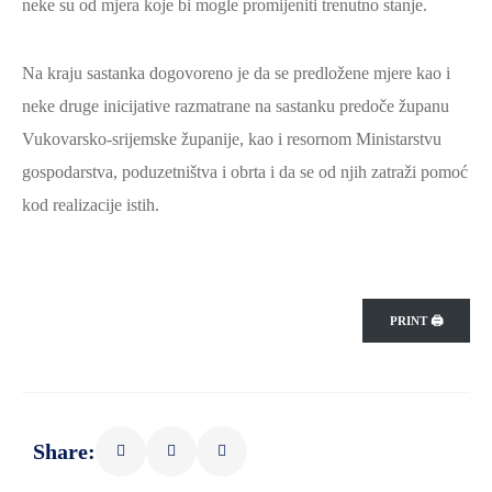
neke su od mjera koje bi mogle promijeniti trenutno stanje.
ZAŠTITA
OKOLIŠA
Na kraju sastanka dogovoreno je da se predložene mjere kao i
TURIZAM
neke druge inicijative razmatrane na sastanku predoče županu
I
Vukovarsko-srijemske županije, kao i resornom Ministarstvu
KULTURA
gospodarstva, poduzetništva i obrta i da se od njih zatraži pomoć
PROMET
kod realizacije istih.
I
KOMUNIKACIJE
ENERGETIKA
PRINT 🖨
HRVATSKI
BRANITELJI
URED
ŽUPANA
Share:
OSTALO