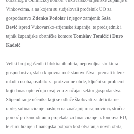
održanog u Obrtničkoj komori Vukovarsko-srijemske županije u
2021.-25.
ZDRAVSTVO
Vinkovcima, a na kojem su sudjelovali pročelnik UO za
I
gospodarstvo
Zdenko Podolar
i njegov zamjenik
Saša
SOCIJALNA
Dević
ispred Vukovarsko-srijemske županije, te predsjednik i
SKRB
tajnik županijske obrtničke komore
Tomislav Tomičić
i
Đuro
MEĐUNARODNA
Kadoić
.
SURADNJA
I
Veliki broj ugašenih i blokiranih obrta, nepovoljna struktura
REGIONALNI
gospodarstva, slaba kupovna moć stanovništva i premali interes
RAZVOJ
mladih osoba, osobito za proizvodne obrte, ključni su problemi
PROSTORNO
koji danas opterećuju ovaj vrlo značajan sektor gospodarstva.
UREĐENJE
Stipendiranje učenika koji se odluče školovati za deficitarne
I
obrte, sufinanciranje nastupa na značajnijim sajmovima, stručna
GRADITELJSTVO
pomoć pri kandidiranju projekata za financiranje iz fondova EU,
PRIRODA
te stimuliranje i financijska potpora kod otvaranja novih obrta,
I