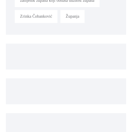
zamjenik župana koji obnaša dužnost župana
Zrinka Čobanković
Županja