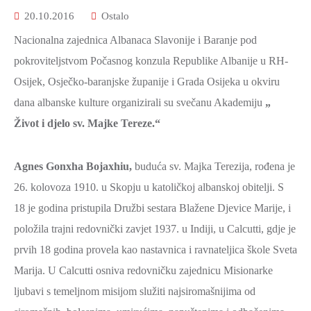
2021.-25.
20.10.2016
Ostalo
ZDRAVSTVO
I
Nacionalna zajednica Albanaca Slavonije i Baranje pod
SOCIJALNA
pokroviteljstvom Počasnog konzula Republike Albanije u RH-
SKRB
Osijek, Osječko-baranjske županije i Grada Osijeka u okviru
MEĐUNARODNA
dana albanske kulture organizirali su svečanu Akademiju
„
SURADNJA
Život i djelo sv. Majke Tereze.“
I
REGIONALNI
Agnes Gonxha Bojaxhiu,
buduća sv. Majka Terezija, rođena je
RAZVOJ
26. kolovoza 1910. u Skopju u katoličkoj albanskoj obitelji. S
PROSTORNO
18 je godina pristupila Družbi sestara Blažene Djevice Marije, i
UREĐENJE
položila trajni redovnički zavjet 1937. u Indiji, u Calcutti, gdje je
I
prvih 18 godina provela kao nastavnica i ravnateljica škole Sveta
GRADITELJSTVO
Marija. U Calcutti osniva redovničku zajednicu Misionarke
PRIRODA
ljubavi s temeljnom misijom služiti najsiromašnijima od
I