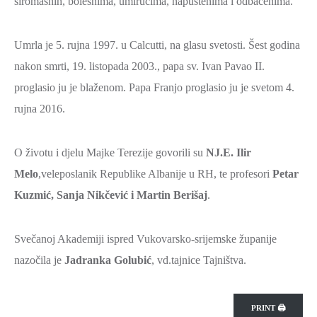
siromašnih, bolesnima, umirućima, napuštenima i odbačenima.
ZAŠTITA
OKOLIŠA
Umrla je 5. rujna 1997. u Calcutti, na glasu svetosti. Šest godina
TURIZAM
nakon smrti, 19. listopada 2003., papa sv. Ivan Pavao II.
I
proglasio ju je blaženom. Papa Franjo proglasio ju je svetom 4.
KULTURA
rujna 2016.
PROMET
I
O životu i djelu Majke Terezije govorili su
NJ.E. Ilir
KOMUNIKACIJE
Melo
,veleposlanik Republike Albanije u RH, te profesori
Petar
ENERGETIKA
Kuzmić, Sanja Nikčević i Martin Berišaj
.
HRVATSKI
BRANITELJI
Svečanoj Akademiji ispred Vukovarsko-srijemske županije
nazočila je
Jadranka Golubić
, vd.tajnice Tajništva.
URED
ŽUPANA
OSTALO
PRINT 🖨