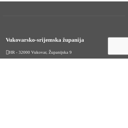
Vukovarsko-srijemska županija
HR - 32000 Vukovar, Županijska 9
Tel. +385 32 454 444
HR - 32100 Vinkovci, Glagoljaška 27
Tel. +385 32 344 111
Radno vrijeme: 7:30 - 15:30
OIB: 74724110709
Korisni linkovi