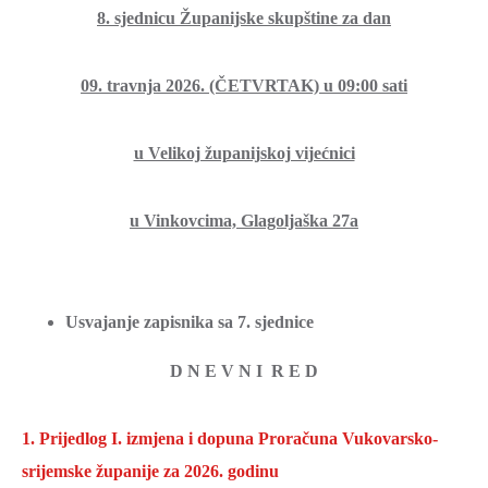
8. sjednicu Županijske skupštine za dan
09. travnja 2026. (ČETVRTAK) u 09:00
sati
u Velikoj županijskoj vijećnici
u Vinkovcima, Glagoljaška 27a
Usvajanje zapisnika sa 7. sjednice
D N E V N I R E D
1. Prijedlog I. izmjena i dopuna Proračuna Vukovarsko-
srijemske županije za 2026. godinu