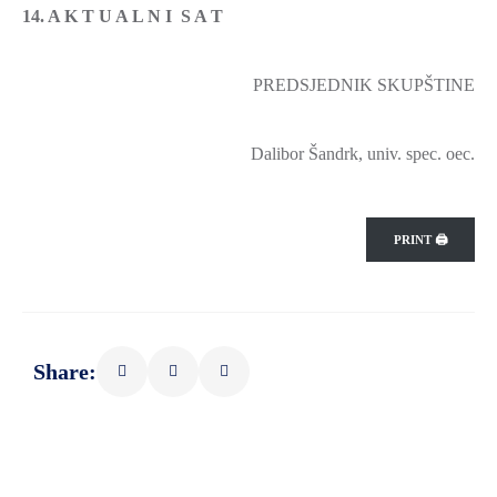
14. A K T U A L N I S A T
PREDSJEDNIK SKUPŠTINE
Dalibor Šandrk, univ. spec. oec.
PRINT 🖨
Share: