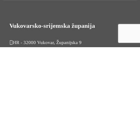
Vukovarsko-srijemska županija
HR - 32000 Vukovar, Županijska 9
Tel. +385 32 454 444
HR - 32100 Vinkovci, Glagoljaška 27
Tel. +385 32 344 111
Radno vrijeme: 7:30 - 15:30
OIB: 74724110709
Korisni linkovi