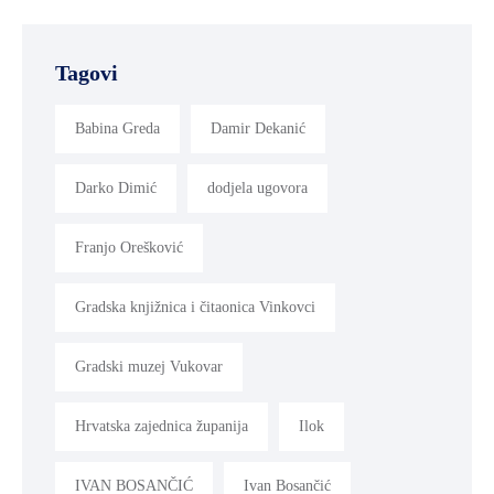
Tagovi
Babina Greda
Damir Dekanić
Darko Dimić
dodjela ugovora
Franjo Orešković
Gradska knjižnica i čitaonica Vinkovci
Gradski muzej Vukovar
Hrvatska zajednica županija
Ilok
IVAN BOSANČIĆ
Ivan Bosančić