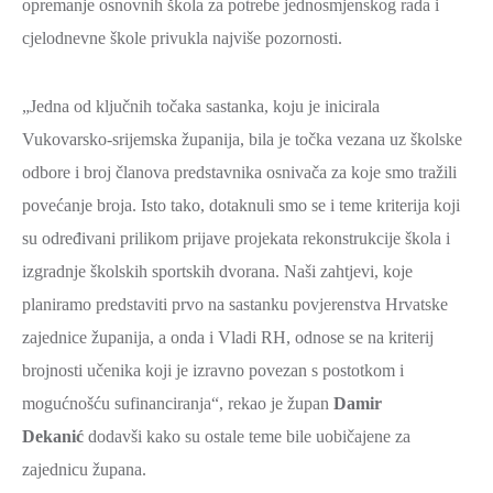
opremanje osnovnih škola za potrebe jednosmjenskog rada i
cjelodnevne škole privukla najviše pozornosti.
„Jedna od ključnih točaka sastanka, koju je inicirala
Vukovarsko-srijemska županija, bila je točka vezana uz školske
odbore i broj članova predstavnika osnivača za koje smo tražili
povećanje broja. Isto tako, dotaknuli smo se i teme kriterija koji
su određivani prilikom prijave projekata rekonstrukcije škola i
izgradnje školskih sportskih dvorana. Naši zahtjevi, koje
planiramo predstaviti prvo na sastanku povjerenstva Hrvatske
zajednice županija, a onda i Vladi RH, odnose se na kriterij
brojnosti učenika koji je izravno povezan s postotkom i
mogućnošću sufinanciranja“, rekao je župan
Damir
Dekanić
dodavši kako su ostale teme bile uobičajene za
zajednicu župana.