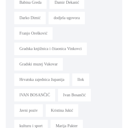
Babina Greda
Damir Dekanić
Darko Dimić
dodjela ugovora
Franjo Orešković
Gradska knjižnica i čitaonica Vinkovci
Gradski muzej Vukovar
Hrvatska zajednica županija
Ilok
IVAN BOSANČIĆ
Ivan Bosančić
Javni poziv
Kristina Jukić
kulturu i sport
Marija Pakter