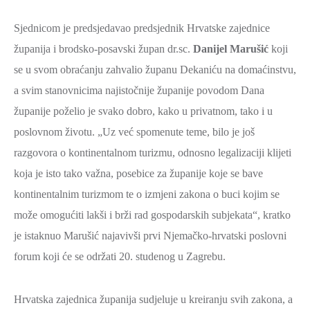
Sjednicom je predsjedavao predsjednik Hrvatske zajednice
županija i brodsko-posavski župan dr.sc.
Danijel Marušić
koji
se u svom obraćanju zahvalio županu Dekaniću na domaćinstvu,
a svim stanovnicima najistočnije županije povodom Dana
županije poželio je svako dobro, kako u privatnom, tako i u
poslovnom životu. „Uz već spomenute teme, bilo je još
razgovora o kontinentalnom turizmu, odnosno legalizaciji klijeti
koja je isto tako važna, posebice za županije koje se bave
kontinentalnim turizmom te o izmjeni zakona o buci kojim se
može omogućiti lakši i brži rad gospodarskih subjekata“, kratko
je istaknuo Marušić najavivši prvi Njemačko-hrvatski poslovni
forum koji će se održati 20. studenog u Zagrebu.
Hrvatska zajednica županija sudjeluje u kreiranju svih zakona, a