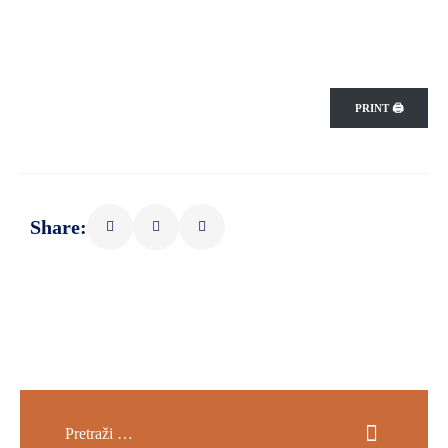
PRINT 🖨
Share: