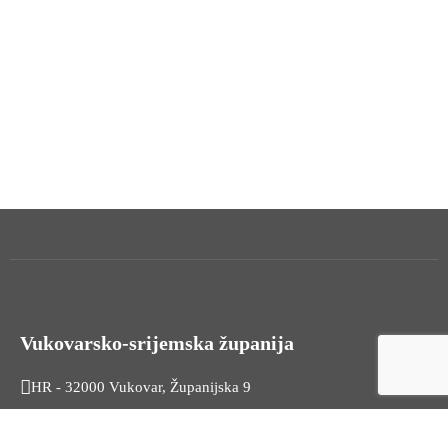
Vukovarsko-srijemska županija
HR - 32000 Vukovar, Županijska 9
Tel. +385 32 454 444