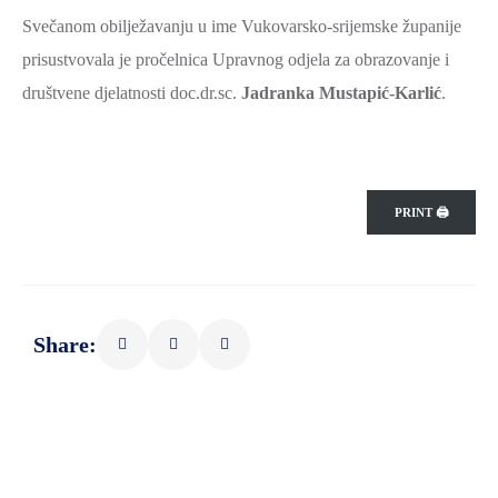
SPORT,
Svečanom obilježavanju u ime Vukovarsko-srijemske županije
MLADI
prisustvovala je pročelnica Upravnog odjela za obrazovanje i
I
društvene djelatnosti doc.dr.sc.
Jadranka Mustapić-Karlić
.
DEMOGRAFIJA
PRINT 🖨
Share: