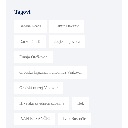
Tagovi
Babina Greda
Damir Dekanić
Darko Dimić
dodjela ugovora
Franjo Orešković
Gradska knjižnica i čitaonica Vinkovci
Gradski muzej Vukovar
Hrvatska zajednica županija
Ilok
IVAN BOSANČIĆ
Ivan Bosančić