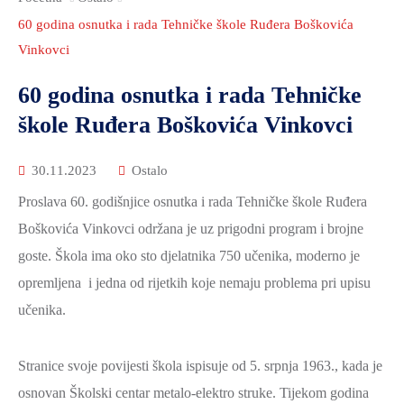
2021.-25.
ZDRAVSTVO
60 godina osnutka i rada Tehničke škole Ruđera Boškovića
I
Vinkovci
SOCIJALNA
60 godina osnutka i rada Tehničke
SKRB
škole Ruđera Boškovića Vinkovci
MEĐUNARODNA
SURADNJA
30.11.2023
Ostalo
I
Proslava 60. godišnjice osnutka i rada Tehničke škole Ruđera
REGIONALNI
Boškovića Vinkovci održana je uz prigodni program i brojne
RAZVOJ
goste. Škola ima oko sto djelatnika 750 učenika, moderno je
PROSTORNO
opremljena i jedna od rijetkih koje nemaju problema pri upisu
UREĐENJE
učenika.
I
GRADITELJSTVO
Stranice svoje povijesti škola ispisuje od 5. srpnja 1963., kada je
PRIRODA
osnovan Školski centar metalo-elektro struke. Tijekom godina
I