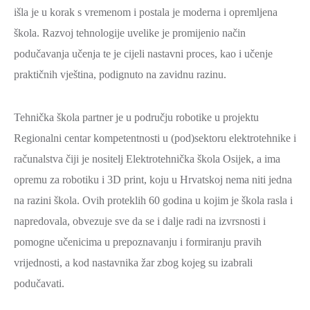
išla je u korak s vremenom i postala je moderna i opremljena
ZAŠTITA
škola. Razvoj tehnologije uvelike je promijenio način
OKOLIŠA
podučavanja učenja te je cijeli nastavni proces, kao i učenje
TURIZAM
praktičnih vještina, podignuto na zavidnu razinu.
I
KULTURA
Tehnička škola partner je u području robotike u projektu
PROMET
Regionalni centar kompetentnosti u (pod)sektoru elektrotehnike i
I
računalstva čiji je nositelj Elektrotehnička škola Osijek, a ima
KOMUNIKACIJE
opremu za robotiku i 3D print, koju u Hrvatskoj nema niti jedna
ENERGETIKA
na razini škola. Ovih proteklih 60 godina u kojim je škola rasla i
HRVATSKI
napredovala, obvezuje sve da se i dalje radi na izvrsnosti i
BRANITELJI
pomogne učenicima u prepoznavanju i formiranju pravih
URED
vrijednosti, a kod nastavnika žar zbog kojeg su izabrali
ŽUPANA
podučavati.
OSTALO