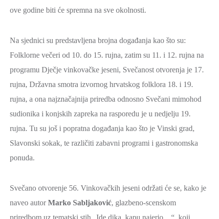
ove godine biti će spremna na sve okolnosti.
ZAŠTITA
OKOLIŠA
Na sjednici su predstavljena brojna događanja kao što su:
TURIZAM
Folklorne večeri od 10. do 15. rujna, zatim su 11. i 12. rujna na
I
KULTURA
programu Dječje vinkovačke jeseni, Svečanost otvorenja je 17.
rujna, Državna smotra izvornog hrvatskog folklora 18. i 19.
PROMET
rujna, a ona najznačajnija priredba odnosno Svečani mimohod
I
sudionika i konjskih zapreka na rasporedu je u nedjelju 19.
KOMUNIKACIJE
rujna. Tu su još i popratna događanja kao što je Vinski grad,
ENERGETIKA
Slavonski sokak, te različiti zabavni programi i gastronomska
HRVATSKI
ponuda.
BRANITELJI
URED
Svečano otvorenje 56. Vinkovačkih jeseni održati će se, kako je
ŽUPANA
naveo autor
Marko Sabljaković
, glazbeno-scenskom
OSTALO
priredbom uz tematski stih „Ide dika, kapu najerio…“, koji