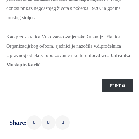
SPORT,
donosi prikaz negdašnjeg života s početka 1920.-ih godina
MLADI
prošlog stoljeća.
I
DEMOGRAFIJA
Kao predstavnica Vukovarsko-srijemske županije i članica
Organizacijskog odbora, sjednici je nazočila v.d.pročelnica
Upravnog odjela za obrazovanje i kulturu
doc.dr.sc. Jadranka
Mustapić-Karlić
.
PRINT 🖨
Share: