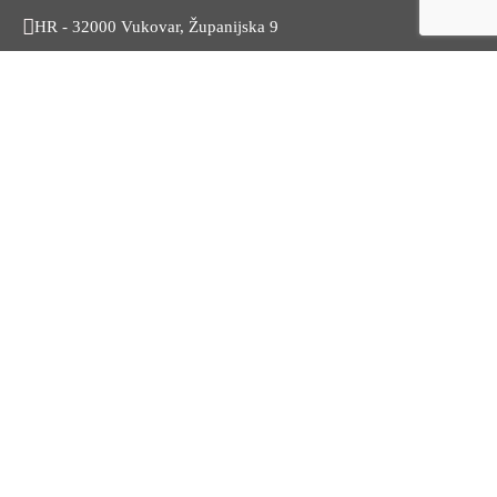
HR - 32000 Vukovar, Županijska 9
Tel. +385 32 454 444
HR - 32100 Vinkovci, Glagoljaška 27
Tel. +385 32 344 111
Radno vrijeme: 7:30 - 15:30
OIB: 74724110709
Korisni linkovi
Odnosi s javnošću
Stambeno zbrinjavanje
Iz Matičnog ureda
Službeni vjesnik
HZZ