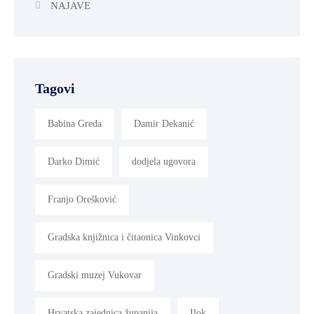
NAJAVE
Tagovi
Babina Greda
Damir Dekanić
Darko Dimić
dodjela ugovora
Franjo Orešković
Gradska knjižnica i čitaonica Vinkovci
Gradski muzej Vukovar
Hrvatska zajednica županija
Ilok