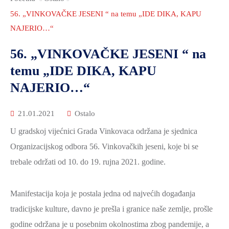
2021.-25.
ZDRAVSTVO
56. „VINKOVAČKE JESENI “ na temu „IDE DIKA, KAPU
I
NAJERIO…“
SOCIJALNA
56. „VINKOVAČKE JESENI “ na
SKRB
temu „IDE DIKA, KAPU
MEĐUNARODNA
NAJERIO…“
SURADNJA
I
21.01.2021
Ostalo
REGIONALNI
U gradskoj vijećnici Grada Vinkovaca održana je sjednica
RAZVOJ
Organizacijskog odbora 56. Vinkovačkih jeseni, koje bi se
PROSTORNO
trebale održati od 10. do 19. rujna 2021. godine.
UREĐENJE
I
GRADITELJSTVO
Manifestacija koja je postala jedna od najvećih događanja
tradicijske kulture, davno je prešla i granice naše zemlje, prošle
PRIRODA
godine održana je u posebnim okolnostima zbog pandemije, a
I