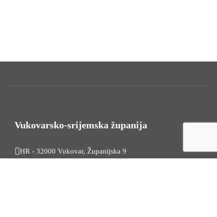
Vukovarsko-srijemska županija
HR - 32000 Vukovar, Županijska 9
Tel. +385 32 454 444
HR - 32100 Vinkovci, Glagoljaška 27
Tel. +385 32 344 111
Radno vrijeme: 7:30 - 15:30