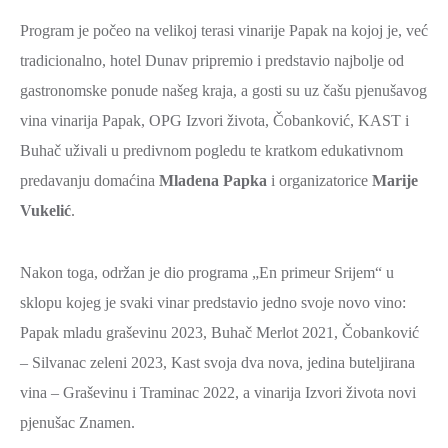
Program je počeo na velikoj terasi vinarije Papak na kojoj je, već
tradicionalno, hotel Dunav pripremio i predstavio najbolje od
gastronomske ponude našeg kraja, a gosti su uz čašu pjenušavog
vina vinarija Papak, OPG Izvori života, Čobanković, KAST i
Buhač uživali u predivnom pogledu te kratkom edukativnom
predavanju domaćina
Mladena Papka
i organizatorice
Marije
Vukelić
.
Nakon toga, održan je dio programa „En primeur Srijem“ u
sklopu kojeg je svaki vinar predstavio jedno svoje novo vino:
Papak mladu graševinu 2023, Buhač Merlot 2021, Čobanković
– Silvanac zeleni 2023, Kast svoja dva nova, jedina buteljirana
vina – Graševinu i Traminac 2022, a vinarija Izvori života novi
pjenušac Znamen.