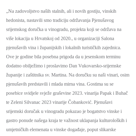
„Na zadovoljstvo naših stalnih, ali i novih gostiju, vinskih
hedonista, nastavili smo tradiciju održavanja Pjenušavog
srijemskog doručka u vinogradu, projekta koji se održava na
više lokacija u Hrvatskoj od 2020., u organizaciji Salona
pjenušavih vina i županijskih i lokalnih turističkih zajednica.
Ove je godine bila posebna prigoda da u jesenskom terminu
dodatno obilježimo i proslavimo Dan Vukovarsko-srijemske
županije i zaštitnika sv. Martina. Na doručku su naši vinari, osim
pjenušavih predstavili i mlada mirna vina. Gostima su se
posebice svidjele svježe graševine 2023. vinarija Papak i Buhač
te Zeleni Silvanac 2023 vinarije Čobanković. Pjenušavi
srijemski doručak u vinogradu pokazao je bogatstvo vinske i
gastro ponude našega kraja te važnost uklapanja kulturoloških i
umjetničkih elemenata u vinske događaje, poput slikarske