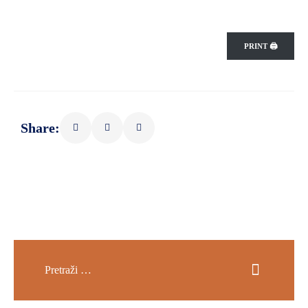
PRINT 🖨
Share: