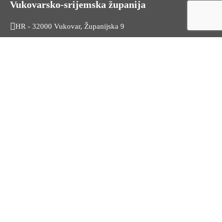
Vukovarsko-srijemska županija
HR - 32000 Vukovar, Županijska 9
Tel. +385 32 454 444
HR - 32100 Vinkovci, Glagoljaška 27
Tel. +385 32 344 111
Radno vrijeme: 7:30 - 15:30
OIB: 74724110709
Korisni linkovi
Odnosi s javnošću
Stambeno zbrinjavanje
Iz Matičnog ureda
Službeni vjesnik
HZZ