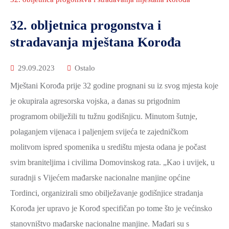
2021.-25.
ZDRAVSTVO
32. obljetnica progonstva i
I
stradavanja mještana Korođa
SOCIJALNA
SKRB
29.09.2023
Ostalo
MEĐUNARODNA
Mještani Korođa prije 32 godine prognani su iz svog mjesta koje
SURADNJA
je okupirala agresorska vojska, a danas su prigodnim
I
programom obilježili tu tužnu godišnjicu. Minutom šutnje,
REGIONALNI
RAZVOJ
polaganjem vijenaca i paljenjem svijeća te zajedničkom
molitvom ispred spomenika u središtu mjesta odana je počast
PROSTORNO
svim braniteljima i civilima Domovinskog rata. „Kao i uvijek, u
UREĐENJE
suradnji s Vijećem mađarske nacionalne manjine općine
I
GRADITELJSTVO
Tordinci, organizirali smo obilježavanje godišnjice stradanja
Korođa jer upravo je Korođ specifičan po tome što je većinsko
PRIRODA
stanovništvo mađarske nacionalne manjine. Mađari su s
I