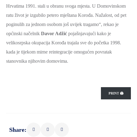
Hrvatima 1991. stali u obranu svoga mjesta. U Domovinskom
ZAŠTITA
OKOLIŠA
ratu život je izgubilo petero mještana Korođa. Nažalost, od pet
poginulih za jednom osobom još uvijek tragamo“, rekao je
TURIZAM
općinski načelnik
Davor Adžić
pojašnjavajući kako je
I
velikosrpska okupacija Korođa trajala sve do početka 1998.
KULTURA
kada je tijekom mirne reintegracije omogućen povratak
PROMET
stanovnika njihovim domovima.
I
KOMUNIKACIJE
ENERGETIKA
HRVATSKI
PRINT 🖨
BRANITELJI
URED
ŽUPANA
Share:
OSTALO