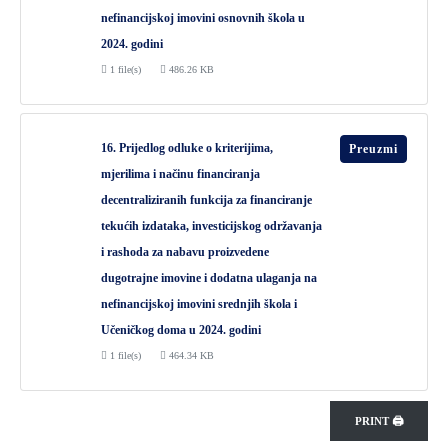
nefinancijskoj imovini osnovnih škola u
2024. godini
1 file(s)
486.26 KB
16. Prijedlog odluke o kriterijima,
Preuzmi
mjerilima i načinu financiranja
decentraliziranih funkcija za financiranje
tekućih izdataka, investicijskog održavanja
i rashoda za nabavu proizvedene
dugotrajne imovine i dodatna ulaganja na
nefinancijskoj imovini srednjih škola i
Učeničkog doma u 2024. godini
1 file(s)
464.34 KB
PRINT 🖨