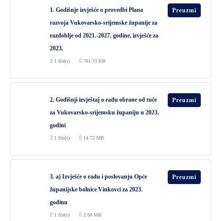
1. Godišnje izvješće o provedbi Plana
Preuzmi
razvoja Vukovarsko-srijemske županije za
razdoblje od 2021.-2027. godine, izvješće za
2023.
1 file(s)
781.73 KB
2. Godišnji izvještaj o radu obrane od tuče
Preuzmi
za Vukovarsko-srijemsku županiju u 2023.
godini
1 file(s)
14.73 MB
3. a) Izvješće o radu i poslovanju Opće
Preuzmi
županijske bolnice Vinkovci za 2023.
godinu
1 file(s)
2.08 MB