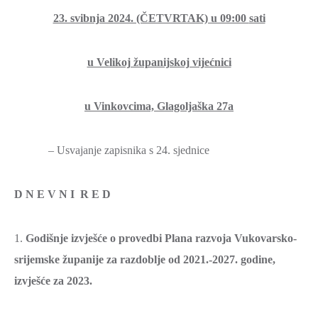
23. svibnja 2024. (ČETVRTAK) u 09:00
sati
u Velikoj županijskoj vijećnici
u Vinkovcima, Glagoljaška 27a
– Usvajanje zapisnika s 24. sjednice
D N E V N I R E D
1.
Godišnje izvješće o provedbi Plana razvoja Vukovarsko-
srijemske županije za razdoblje od 2021.-2027. godine,
izvješće za 2023.