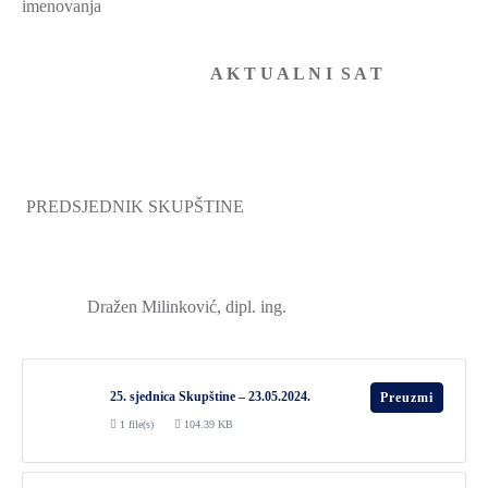
imenovanja
A K T U A L N I S A T
PREDSJEDNIK SKUPŠTINE
Dražen Milinković, dipl. ing.
25. sjednica Skupštine – 23.05.2024.
Preuzmi
1 file(s)
104.39 KB