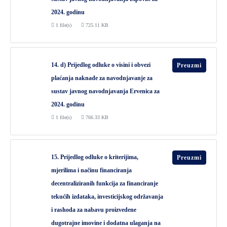
2024. godinu
1 file(s)
725.11 KB
14. d) Prijedlog odluke o visini i obvezi
Preuzmi
plaćanja naknade za navodnjavanje za
sustav javnog navodnjavanja Ervenica za
2024. godinu
1 file(s)
766.33 KB
15. Prijedlog odluke o kriterijima,
Preuzmi
mjerilima i načinu financiranja
decentraliziranih funkcija za financiranje
tekućih izdataka, investicijskog održavanja
i rashoda za nabavu proizvedene
dugotrajne imovine i dodatna ulaganja na