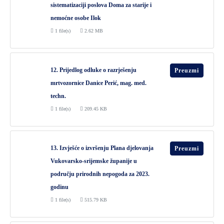
sistematizaciji poslova Doma za starije i
nemoćne osobe Ilok
1 file(s)
2.62 MB
12. Prijedlog odluke o razrješenju
Preuzmi
mrtvozornice Danice Perić, mag. med.
techn.
1 file(s)
209.45 KB
13. Izvješće o izvršenju Plana djelovanja
Preuzmi
Vukovarsko-srijemske županije u
području prirodnih nepogoda za 2023.
godinu
1 file(s)
515.79 KB