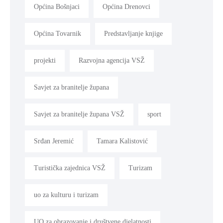
Općina Bošnjaci
Općina Drenovci
Općina Tovarnik
Predstavljanje knjige
projekti
Razvojna agencija VSŽ
Savjet za branitelje župana
Savjet za branitelje župana VSŽ
sport
Srđan Jeremić
Tamara Kalistović
Turistička zajednica VSŽ
Turizam
uo za kulturu i turizam
UO za obrazovanje i društvene djelatnosti