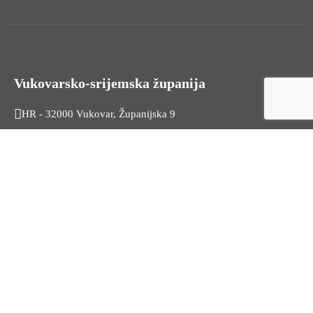
Vukovarsko-srijemska županija
HR - 32000 Vukovar, Županijska 9
Tel. +385 32 454 444
HR - 32100 Vinkovci, Glagoljaška 27
Tel. +385 32 344 111
Radno vrijeme: 7:30 - 15:30
OIB: 74724110709
Korisni linkovi
Odnosi s javnošću