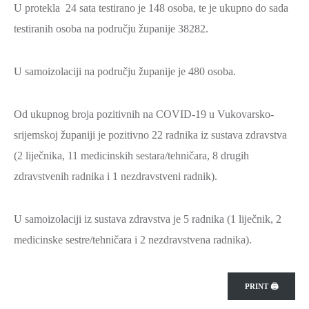
U protekla 24 sata testirano je 148 osoba, te je ukupno do sada
ZAŠTITA
testiranih osoba na području županije 38282.
OKOLIŠA
TURIZAM
U samoizolaciji na području županije je 480 osoba.
I
KULTURA
Od ukupnog broja pozitivnih na COVID-19 u Vukovarsko-
PROMET
srijemskoj županiji je pozitivno 22 radnika iz sustava zdravstva
I
(2 liječnika, 11 medicinskih sestara/tehničara, 8 drugih
KOMUNIKACIJE
zdravstvenih radnika i 1 nezdravstveni radnik).
ENERGETIKA
HRVATSKI
U samoizolaciji iz sustava zdravstva je 5 radnika (1 liječnik, 2
BRANITELJI
medicinske sestre/tehničara i 2 nezdravstvena radnika).
URED
ŽUPANA
PRINT 🖨
OSTALO