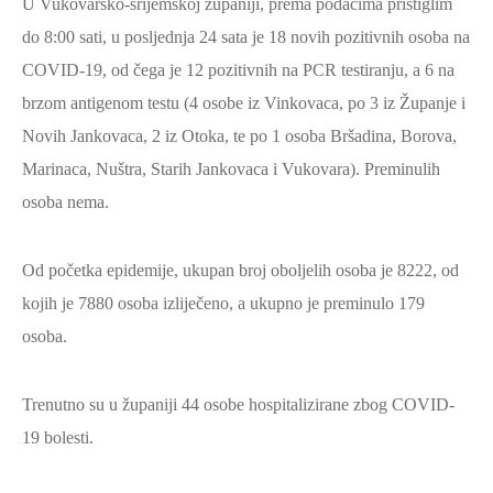
U Vukovarsko-srijemskoj županiji, prema podacima pristiglim
2021.-25.
ZDRAVSTVO
do 8:00 sati, u posljednja 24 sata je 18 novih pozitivnih osoba na
I
COVID-19, od čega je 12 pozitivnih na PCR testiranju, a 6 na
SOCIJALNA
brzom antigenom testu (4 osobe iz Vinkovaca, po 3 iz Županje i
SKRB
Novih Jankovaca, 2 iz Otoka, te po 1 osoba Bršadina, Borova,
MEĐUNARODNA
Marinaca, Nuštra, Starih Jankovaca i Vukovara). Preminulih
SURADNJA
osoba nema.
I
REGIONALNI
Od početka epidemije, ukupan broj oboljelih osoba je 8222, od
RAZVOJ
kojih je 7880 osoba izliječeno, a ukupno je preminulo 179
PROSTORNO
osoba.
UREĐENJE
I
Trenutno su u županiji 44 osobe hospitalizirane zbog COVID-
GRADITELJSTVO
19 bolesti.
PRIRODA
I