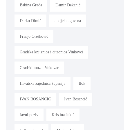
Babina Greda
Damir Dekanić
Darko Dimić
dodjela ugovora
Franjo Orešković
Gradska knjižnica i čitaonica Vinkovci
Gradski muzej Vukovar
Hrvatska zajednica županija
Ilok
IVAN BOSANČIĆ
Ivan Bosančić
Javni poziv
Kristina Jukić