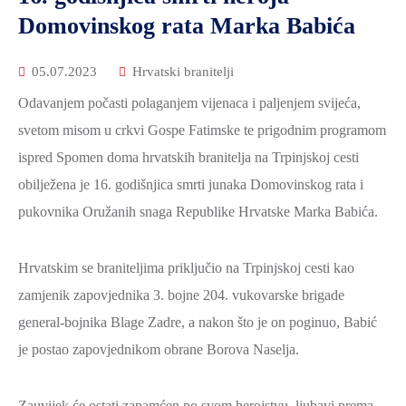
2021.-25.
Domovinskog rata Marka Babića
ZDRAVSTVO
I
05.07.2023
Hrvatski branitelji
SOCIJALNA
SKRB
Odavanjem počasti polaganjem vijenaca i paljenjem svijeća,
svetom misom u crkvi Gospe Fatimske te prigodnim programom
MEĐUNARODNA
SURADNJA
ispred Spomen doma hrvatskih branitelja na Trpinjskoj cesti
I
obilježena je 16. godišnjica smrti junaka Domovinskog rata i
REGIONALNI
pukovnika Oružanih snaga Republike Hrvatske Marka Babića.
RAZVOJ
PROSTORNO
Hrvatskim se braniteljima priključio na Trpinjskoj cesti kao
UREĐENJE
zamjenik zapovjednika 3. bojne 204. vukovarske brigade
I
general-bojnika Blage Zadre, a nakon što je on poginuo, Babić
GRADITELJSTVO
je postao zapovjednikom obrane Borova Naselja.
PRIRODA
I
Zauvijek će ostati zapamćen po svom herojstvu, ljubavi prema