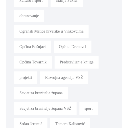
kulturu i sport
Marija Pakter
obrazovanje
Ogranak Matice hrvatske u Vinkovcima
Općina Bošnjaci
Općina Drenovci
Općina Tovarnik
Predstavljanje knjige
projekti
Razvojna agencija VSŽ
Savjet za branitelje župana
Savjet za branitelje župana VSŽ
sport
Srđan Jeremić
Tamara Kalistović