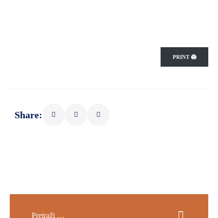
PRINT 🖨
Share: