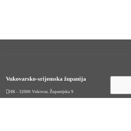
Vukovarsko-srijemska županija
HR - 32000 Vukovar, Županijska 9
Tel. +385 32 454 444
HR - 32100 Vinkovci, Glagoljaška 27
Tel. +385 32 344 111
Radno vrijeme: 7:30 - 15:30