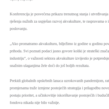
Konferencija je posvećena prikazu trenutnog stanja i utvrđivanja 
rješenja nužnih za uspješan razvoj akvakulture, te raspravama o
poslovanju.
„Ako promatramo akvakulturu, bilježimo iz godine u godinu pove
prihoda. Svi poznati podaci jasno govore koliki je strateški zna
industriju“, o važnosti sektora akvakulture izvijestio je potpre
snažnim ulaganjima žele doći do još boljih rezultata.
Prekidi globalnih opskrbnih lanaca uzrokovanih pandemijom, rato
promjenama traže izmjene postojećih strategija i prilagodbu nov
postaju prioritet, a učinkovitije iskorištavanje postojećih i budući
fondova nikada nije bilo važnije.