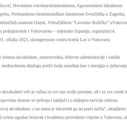
šković, Hrvatskim veterinarskiminstitutom, Agronomskim fakultetom
agrebu, Prehrambeno-biotehnološkim fakultetom Sveučilišta u Zagrebu,
tehničkih znanosti Osijek, Veleučilištem “Lavoslav Ružička” uVukova
a poljoprivrede i Vukovarsko – srijemske županije, organizira14.
 31. ožujka 2023. ukongresnom centru hotela Lav u Vukovaru.
 sektora akvakulture, znanstvenika, državne administracije i ostalih
 međusobnom dijalogu potiče bolja suradnja kao i sinergija u rješavanj
akvakulturi vrlo je važna za sve nas ovdje prisutne, ali i za sve ostale k
povima donose se rješenja i zaključci o daljnjem razvoju sektora.
zvoj akvakulture, a na nama je iskoristiti ga na pravi način“, okupljene 
i svima ugodan boravak i kvalitetno provedeno vrijeme u Vukovaru, ali