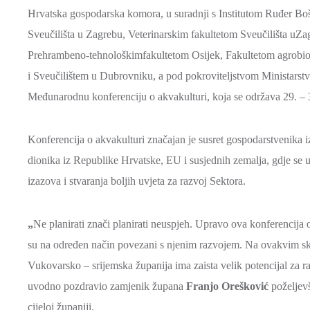
Hrvatska gospodarska komora, u suradnji s Institutom Ruđer Bo
Sveučilišta u Zagrebu, Veterinarskim fakultetom Sveučilišta uZ
Prehrambeno-tehnološkimfakultetom Osijek, Fakultetom agrobio
i Sveučilištem u Dubrovniku, a pod pokroviteljstvom Ministarstv
Međunarodnu konferenciju o akvakulturi, koja se održava 29. –
Konferencija o akvakulturi značajan je susret gospodarstvenika iz
dionika iz Republike Hrvatske, EU i susjednih zemalja, gdje se u
izazova i stvaranja boljih uvjeta za razvoj Sektora.
„
Ne planirati znači planirati neuspjeh. Upravo ova konferencija o 
su na određen način povezani s njenim razvojem. Na ovakvim sku
Vukovarsko – srijemska županija ima zaista velik potencijal za ra
uvodno pozdravio zamjenik župana
Franjo Orešković
poželjevš
cijeloj županiji.