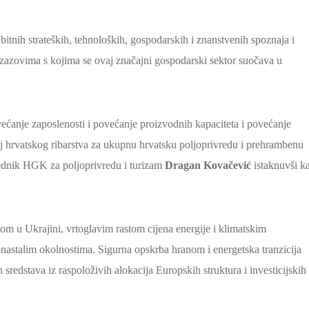
bitnih strateških, tehnoloških, gospodarskih i znanstvenih spoznaja i
 izazovima s kojima se ovaj značajni gospodarski sektor suočava u
ćanje zaposlenosti i povećanje proizvodnih kapaciteta i povećanje
čaj hrvatskog ribarstva za ukupnu hrvatsku poljoprivredu i prehrambenu
dsjednik HGK za poljoprivredu i turizam
Dragan Kovačević
istaknuvši k
m u Ukrajini, vrtoglavim rastom cijena energije i klimatskim
onastalim okolnostima. Sigurna opskrba hranom i energetska tranzicija
h sredstava iz raspoloživih alokacija Europskih struktura i investicijskih