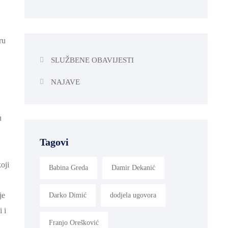
ru
SLUŽBENE OBAVIJESTI
NAJAVE
u
Tagovi
oji
Babina Greda
Damir Dekanić
je
Darko Dimić
dodjela ugovora
 i
Franjo Orešković