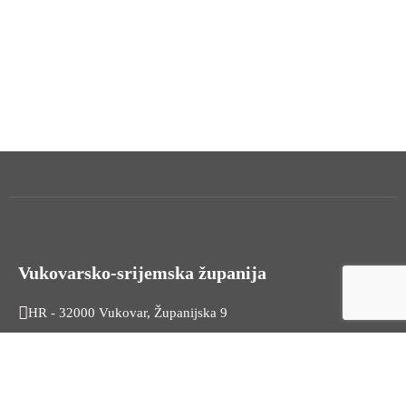
Vukovarsko-srijemska županija
HR - 32000 Vukovar, Županijska 9
Tel. +385 32 454 444
HR - 32100 Vinkovci, Glagoljaška 27
Tel. +385 32 344 111