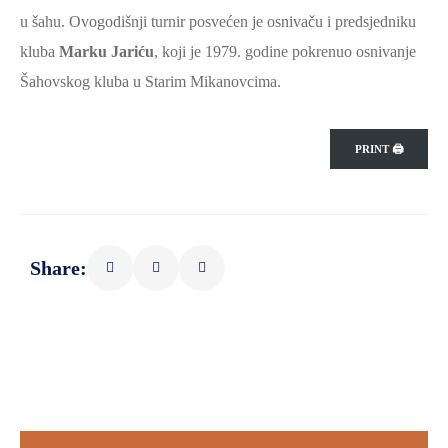
ZAŠTITA
u šahu. Ovogodišnji turnir posvećen je osnivaču i predsjedniku
OKOLIŠA
kluba
Marku Jariću
, koji je 1979. godine pokrenuo osnivanje
Šahovskog kluba u Starim Mikanovcima.
TURIZAM
I
KULTURA
PRINT 🖨
PROMET
I
KOMUNIKACIJE
Share:
ENERGETIKA
HRVATSKI
BRANITELJI
URED
ŽUPANA
OSTALO