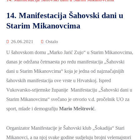
2021.-25.
ZDRAVSTVO
14. Manifestacija Šahovski dani u
I
Starim Mikanovcima
SOCIJALNA
SKRB
26.06.2021
Ostalo
MEĐUNARODNA
U šahovskom domu „Marko Jarić Zujo“ u Starim Mikanovcima,
SURADNJA
danas je održana četrnaesta po redu manifestacija „Šahovski
I
dani u Starim Mikanovcima“ koja je jedna od najznačajnijih
REGIONALNI
RAZVOJ
šahovskih manifestacija ove vrste u Hrvatskoj. Ispred
Vukovarsko-srijemske županije Manifestaciju „Šahovski dani u
PROSTORNO
Starim Mikanovcima“ svečano je otvorio v.d. pročelnik UO za
UREĐENJE
sport, mlade i demografiju
Mario Meštrović
.
I
GRADITELJSTVO
Organizator Manifestacije je Šahovski klub „Šokadija“ Stari
PRIRODA
Mikanovci, a na njoj svake godine sudjeluju brojni velemajstori
I