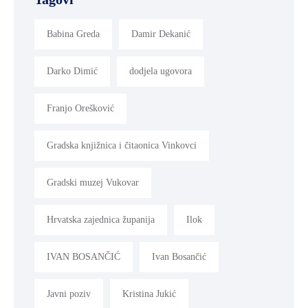
Babina Greda
Damir Dekanić
Darko Dimić
dodjela ugovora
Franjo Orešković
Gradska knjižnica i čitaonica Vinkovci
Gradski muzej Vukovar
Hrvatska zajednica županija
Ilok
IVAN BOSANČIĆ
Ivan Bosančić
Javni poziv
Kristina Jukić