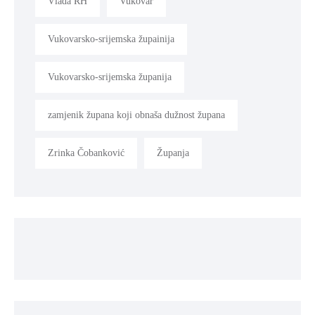
Vlada RH
Vukovar
Vukovarsko-srijemska župainija
Vukovarsko-srijemska županija
zamjenik župana koji obnaša dužnost župana
Zrinka Čobanković
Županja