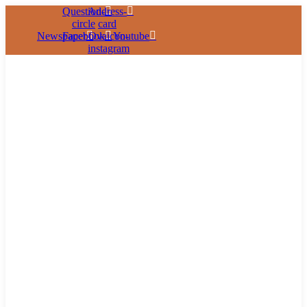
Question-
Address-
circle
card
Newspaper
Facebook
Ovaicon-
Youtube
instagram