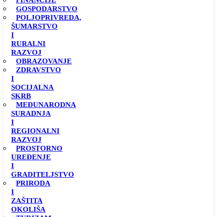
FINANCIJE
GOSPODARSTVO
POLJOPRIVREDA,
ŠUMARSTVO
I
RURALNI
RAZVOJ
OBRAZOVANJE
ZDRAVSTVO
I
SOCIJALNA
SKRB
MEĐUNARODNA
SURADNJA
I
REGIONALNI
RAZVOJ
PROSTORNO
UREĐENJE
I
GRADITELJSTVO
PRIRODA
I
ZAŠTITA
OKOLIŠA