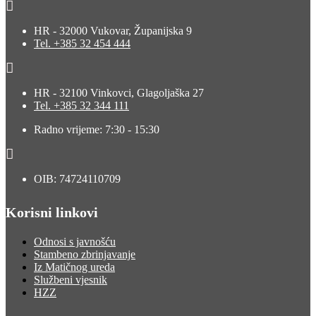
HR - 32000 Vukovar, Županijska 9
Tel. +385 32 454 444
HR - 32100 Vinkovci, Glagoljaška 27
Tel. +385 32 344 111
Radno vrijeme: 7:30 - 15:30
OIB: 74724110709
Korisni linkovi
Odnosi s javnošću
Stambeno zbrinjavanje
Iz Matičnog ureda
Službeni vjesnik
HZZ