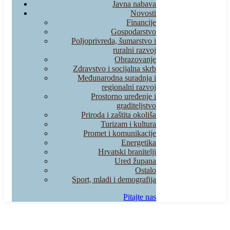
Javna nabava
Novosti
Financije
Gospodarstvo
Poljoprivreda, šumarstvo i
ruralni razvoj
Obrazovanje
Zdravstvo i socijalna skrb
Međunarodna suradnja i
regionalni razvoj
Prostorno uređenje i
graditeljstvo
Priroda i zaštita okoliša
Turizam i kultura
Promet i komunikacije
Energetika
Hrvatski branitelji
Ured župana
Ostalo
Sport, mladi i demografija
Pitajte nas