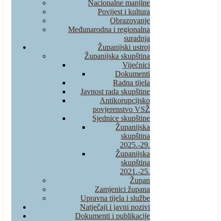
Nacionalne manjine
Povijest i kultura
Obrazovanje
Međunarodna i regionalna
suradnja
Županijski ustroj
Županijska skupština
Vijećnici
Dokumenti
Radna tijela
Javnost rada skupštine
Antikorupcijsko
povjerenstvo VSŽ
Sjednice skupštine
Županijska
skupština
2025.-29.
Županijska
skupština
2021.-25.
Župan
Zamjenici župana
Upravna tijela i službe
Natječaji i javni pozivi
Dokumenti i publikacije