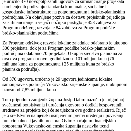
je uručilo 370 novopotpisanih ugovora za sufinanciranje projekata
namijenjenih podizanju standarda komunalne, socijalne i
gospodarske infrastrukture na potpomognutim i brdsko-planinskim
područjima. Na objavljene pozive za dostavu projektnih prijedloga
za sufinanciranje u veljači i ožujku pristiglo je 458 zahtjeva za
Program održivog razvoja te 84 zahtjeva za Program podrške
brdsko-planinskim područjima.
Za Program održivog razvoja lokalne zajednice odabrano je ukupno
300 projekata, dok je za Program podrške brdsko-planinskim
područjima odabrano 70 projekata. Ukupna sredstva planirana za
ova dva programa u ovoj godini iznose 101 milijun kuna (76
milijuna kuna za potpomognuta i 25 milijuna kuna za brdsko
planinska područja).
Od 370 ugovora, uručeno je 29 ugovora jedinicama lokalne
samouprave s područja Vukovarsko-srijemske županije, u ukupnom
iznosu od 7,85 milijuna kuna.
Tom prigodom zamjenik župana Josip Dabro nazočio je prigodnoj
svečanosti potpisivanja i uručenja ugovora o dodjeli bespovratnih
sredstava za projekte koji će se tijekom ove godine realizirati. Riječ
je o sredstvima namjenski usmjerenim prema uređenju i povećanju
funkcionalnosti javnih prostora. Ovim značajnim financijskim
potporama Vukovarsko-srijemska županija nastavlja trend