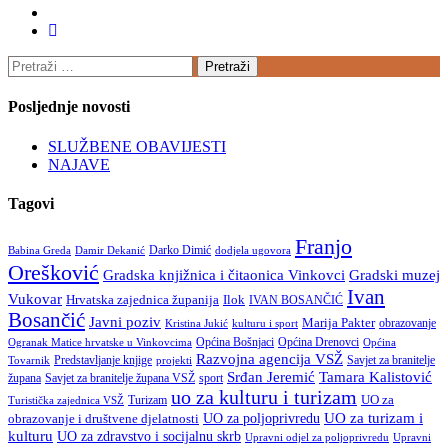
Pretraži:
Posljednje novosti
SLUŽBENE OBAVIJESTI
NAJAVE
Tagovi
Franjo
Darko Dimić
Babina Greda
dodjela ugovora
Damir Dekanić
Orešković
Gradska knjižnica i čitaonica Vinkovci
Gradski muzej
Ivan
Vukovar
Hrvatska zajednica županija
Ilok
IVAN BOSANČIĆ
Bosančić
Javni poziv
Marija Pakter
Kristina Jukić
kulturu i sport
obrazovanje
Općina Drenovci
Ogranak Matice hrvatske u Vinkovcima
Općina Bošnjaci
Općina
Razvojna agencija VSŽ
Savjet za branitelje
Tovarnik
Predstavljanje knjige
projekti
Srđan Jeremić
Tamara Kalistović
župana
Savjet za branitelje župana VSŽ
sport
uo za kulturu i turizam
UO za
Turizam
Turistička zajednica VSŽ
UO za poljoprivredu
UO za turizam i
obrazovanje i društvene djelatnosti
kulturu
UO za zdravstvo i socijalnu skrb
Upravni odjel za poljoprivredu
Upravni