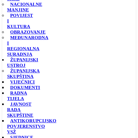
NACIONALNE
MANJINE
POVIJEST
I
KULTURA
OBRAZOVANJE
MEĐUNARODNA
I
REGIONALNA
SURADNJA
ŽUPANIJSKI
USTROJ
ŽUPANIJSKA
SKUPŠTINA
VIJEĆNICI
DOKUMENTI
RADNA
TIJELA
JAVNOST
RADA
SKUPŠTINE
ANTIKORUPCIJSKO
POVJERENSTVO
VSŽ
SJEDNICE