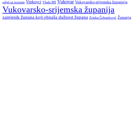
Vukovar
Vinkovci
Vukovarsko-srijemska župainija
odjel za turizam
Vlada RH
Vukovarsko-srijemska županija
zamjenik župana koji obnaša dužnost župana
Županja
Zrinka Čobanković