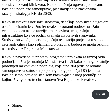
intenzivnog povlačenja razmjerno visokih iznosa financijskih
sredstava iz vanjskih izvora. Nakon uručenja ugovora jedinicama
lokalne i područne samouprave, predstavljena je Nacionalna
razvojna strategija RH do 2030.
Kako su istaknuli korisnici sredstava, današnje potpisivanje ugovora
o sufinanciranju je važno jer ovakvi programi podrške pružaju
veliku potporu manje razvijenim krajevima, te izgradnju
infrastrukture koja će podići kvalitetu života svih stanovnika.
Sredstva su značajna jer omogućuju realizaciju projekata u sklopu
zacrtanih ciljeva kao i planiranju proračuna, budući se mogu osloniti
na sredstva iz Programa Ministarstva.
Kako je navedeno, u pripremi programa i projekata za razvoj ovih
područja nužna je suradnja Ministarstva i JLS kako bi mogli znatnije
pridonijeti razvoju ovih područja, koja čine 304 jedinice lokalne
samouprave sa statusom potpomognutog područja i 85 jedinica
lokalne samouprave sa statusom brdsko-planinskog područja na
kojima živi gotovo trećina stanovništva Republike Hrvatske.
Print 🖨
Share: