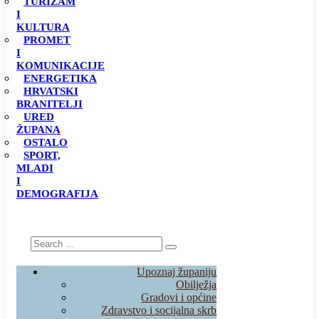
TURIZAM
I
KULTURA
PROMET
I
KOMUNIKACIJE
ENERGETIKA
HRVATSKI
BRANITELJI
URED
ŽUPANA
OSTALO
SPORT,
MLADI
I
DEMOGRAFIJA
Upoznaj županiju
Obilježja
Gradovi i općine
Zdravstvo i socijalna skrb