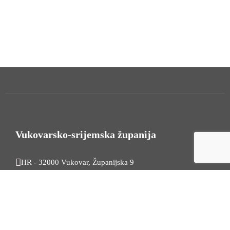
Vukovarsko-srijemska županija
HR - 32000 Vukovar, Županijska 9
Tel. +385 32 454 444
HR - 32100 Vinkovci, Glagoljaška 27
Tel. +385 32 344 111