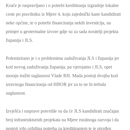
Kraće je raspravljano i o potrebi kreditiranja izgradnje lokalne
ceste po pravilniku iz Mjere 4. koju zajednički kane kandidirati
neke općine, te o potrebi financiranja nekih investicija, na
primjer u geotermalne izvore gdje su za sada nositelji projekta
županija i JLS.
Polemizirano je i o problemima zaduživanja JLS i županija jer
kod novog zaduživanja županija, pa vjerojatno i JLS, opet
moraju tražiti suglasnost Vlade RH. Mada postoji dvojba kod
izravnoga financiranja od HBOR jer za to ne bi trebala
suglasnost.
Izvješća i rasprave potvrdile su da će JLS kandidirati značajan
broj infrastrukturnih projekata na Mjere ruralnoga razvoja i da
postoji vrlo ozbiljna potreba za kreditiranjem te je utvrđen