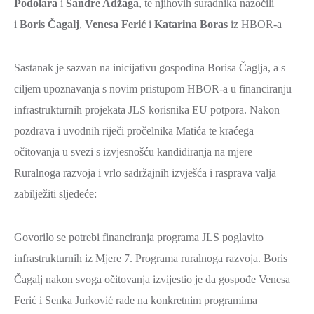
Podolara
i
Sandre Adžaga
, te njihovih suradnika nazočili
i
Boris Čagalj
,
Venesa Ferić
i
Katarina Boras
iz HBOR-a
Sastanak je sazvan na inicijativu gospodina Borisa Čaglja, a s
ciljem upoznavanja s novim pristupom HBOR-a u financiranju
infrastrukturnih projekata JLS korisnika EU potpora. Nakon
pozdrava i uvodnih riječi pročelnika Matića te kraćega
očitovanja u svezi s izvjesnošću kandidiranja na mjere
Ruralnoga razvoja i vrlo sadržajnih izvješća i rasprava valja
zabilježiti sljedeće:
Govorilo se potrebi financiranja programa JLS poglavito
infrastrukturnih iz Mjere 7. Programa ruralnoga razvoja. Boris
Čagalj nakon svoga očitovanja izvijestio je da gospođe Venesa
Ferić i Senka Jurković rade na konkretnim programima