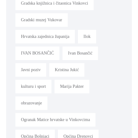
Gradska knjižnica i čitaonica Vinkovci
Gradski muzej Vukovar
Hrvatska zajednica županija
Ilok
IVAN BOSANČIĆ
Ivan Bosančić
Javni poziv
Kristina Jukić
kulturu i sport
Marija Pakter
obrazovanje
Ogranak Matice hrvatske u Vinkovcima
Općina Bošnjaci
Općina Drenovci