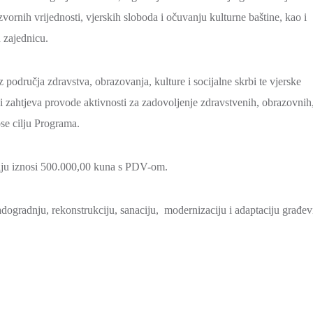
zvornih vrijednosti, vjerskih sloboda i očuvanju kulturne baštine, kao i
nu zajednicu.
z područja zdravstva, obrazovanja, kulture i socijalne skrbi te vjerske
i zahtjeva provode aktivnosti za zadovoljenje zdravstvenih, obrazovnih
nose cilju Programa.
telju iznosi 500.000,00 kuna s PDV-om.
adogradnju, rekonstrukciju, sanaciju, modernizaciju i adaptaciju građev