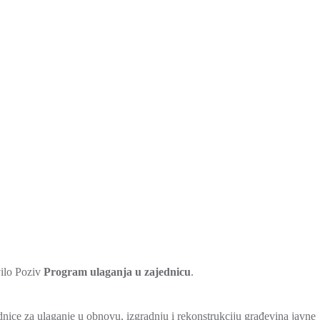
vilo Poziv
Program ulaganja u zajednicu
.
dnice za ulaganje u obnovu, izgradnju i rekonstrukciju građevina javne