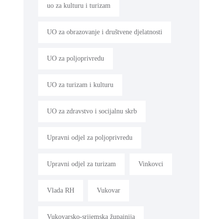
uo za kulturu i turizam
UO za obrazovanje i društvene djelatnosti
UO za poljoprivredu
UO za turizam i kulturu
UO za zdravstvo i socijalnu skrb
Upravni odjel za poljoprivredu
Upravni odjel za turizam
Vinkovci
Vlada RH
Vukovar
Vukovarsko-srijemska župainija