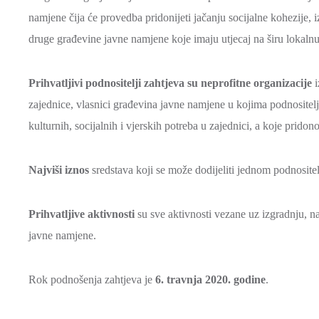
namjene čija će provedba pridonijeti jačanju socijalne kohezije, i
druge građevine javne namjene koje imaju utjecaj na širu lokal
Prihvatljivi podnositelji zahtjeva su neprofitne organizacije
i
zajednice, vlasnici građevina javne namjene u kojima podnositelj
kulturnih, socijalnih i vjerskih potreba u zajednici, a koje prido
Najviši iznos
sredstava koji se može dodijeliti jednom podnosi
Prihvatljive aktivnosti
su sve aktivnosti vezane uz izgradnju, n
javne namjene.
Rok podnošenja zahtjeva je
6. travnja 2020. godine
.