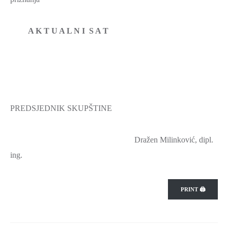
SPORT,
MLADI
A K T U A L N I S A T
I
DEMOGRAFIJA
PREDSJEDNIK SKUPŠTINE
Dražen Milinković, dipl.
ing.
PRINT 🖨