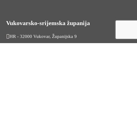
Vukovarsko-srijemska županija
HR - 32000 Vukovar, Županijska 9
Tel. +385 32 454 444
HR - 32100 Vinkovci, Glagoljaška 27
Tel. +385 32 344 111
Radno vrijeme: 7:30 - 15:30
OIB: 74724110709
Korisni linkovi
Odnosi s javnošću
Stambeno zbrinjavanje
Iz Matičnog ureda