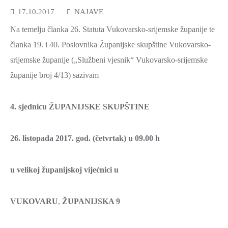
2021.-25.
17.10.2017
NAJAVE
ZDRAVSTVO
I
Na temelju članka 26. Statuta Vukovarsko-srijemske županije te
SOCIJALNA
članka 19. i 40. Poslovnika Županijske skupštine Vukovarsko-
SKRB
srijemske županije („Službeni vjesnik“ Vukovarsko-srijemske
MEĐUNARODNA
županije broj 4/13) sazivam
SURADNJA
I
4. sjednicu ŽUPANIJSKE SKUPŠTINE
REGIONALNI
RAZVOJ
26. listopada 2017. god.
(
četvrtak)
u 09.00
h
PROSTORNO
UREĐENJE
u velikoj županijskoj vijećnici u
I
GRADITELJSTVO
VUKOVARU
,
ŽUPANIJSKA 9
PRIRODA
I