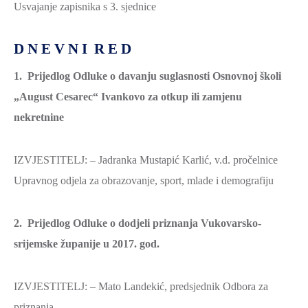
Usvajanje zapisnika s 3. sjednice
ZAŠTITA
OKOLIŠA
D N E V N I R E D
TURIZAM
1.
Prijedlog Odluke o davanju suglasnosti Osnovnoj školi
I
„August Cesarec“ Ivankovo za otkup ili zamjenu
KULTURA
nekretnine
PROMET
I
IZVJESTITELJ: – Jadranka Mustapić Karlić, v.d. pročelnice
KOMUNIKACIJE
Upravnog odjela za obrazovanje, sport, mlade i demografiju
ENERGETIKA
HRVATSKI
2.
Prijedlog Odluke o dodjeli priznanja Vukovarsko-
BRANITELJI
srijemske županije u 2017. god.
URED
ŽUPANA
IZVJESTITELJ: – Mato Landekić, predsjednik Odbora za
OSTALO
priznanja