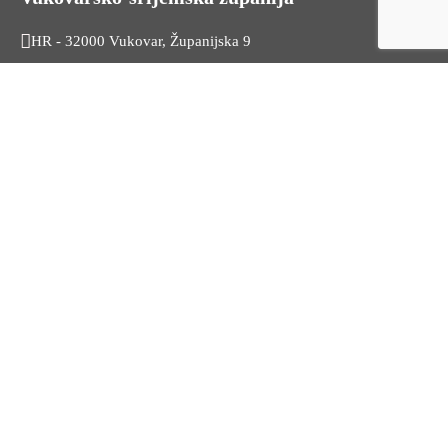
HR - 32000 Vukovar, Županijska 9
Tel. +385 32 454 444
HR - 32100 Vinkovci, Glagoljaška 27
Tel. +385 32 344 111
Radno vrijeme: 7:30 - 15:30
OIB: 74724110709
Korisni linkovi
Odnosi s javnošću
Stambeno zbrinjavanje
Iz Matičnog ureda
Službeni vjesnik
HZZ