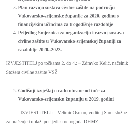
SPORT,
Plan razvoja sustava civilne zaštite na području
MLADI
Vukovarsko-srijemske županije za 2020. godinu s
I
financijskim učincima za trogodišnje razdoblje
DEMOGRAFIJA
Prijedlog Smjernica za organizaciju i razvoj sustava
civilne zaštite u Vukovarsko-srijemskoj županiji za
razdoblje 2020.-2023.
IZVJESTITELJ po točkama 2. do 4.: – Zdravko Kelić, načelnik
Stožera civilne zaštite VSŽ
Godišnji izvještaj o radu obrane od tuče za
Vukovarsko-srijemsku županiju u 2019. godini
IZVJESTITELJ: – Velimir Osman, voditelj Sam. službe
za praćenje i ublaž. posljedica nepogoda DHMZ