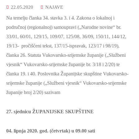
2021.-25.
22.05.2020
NAJAVE
ZDRAVSTVO
I
Na temelju članka 34. stavka 3. i 4. Zakona o lokalnoj i
SOCIJALNA
područnoj (regionalnoj) samoupravi („Narodne novine“ br.
SKRB
33/01, 60/01, 129/15, 109/07, 125/08, 36/09, 150/11, 144/12,
MEĐUNARODNA
19/13- pročišćeni tekst, 137/15-ispravak, 123/17 i 98/19),
SURADNJA
članka 26. Statuta Vukovarsko-srijemske županije („Službeni
I
vjesnik“ Vukovarsko-srijemske županije br. 3/18 i 2/20) te
REGIONALNI
članka 19. i 40. Poslovnika Županijske skupštine Vukovarsko-
RAZVOJ
srijemske županije („Službeni vjesnik“ Vukovarsko-srijemske
PROSTORNO
županije broj 2/20) sazivam
UREĐENJE
I
27. sjednicu ŽUPANIJSKE SKUPŠTINE
GRADITELJSTVO
PRIRODA
04. lipnja 2020. god. (četvrtak) u 09.00
sati
I