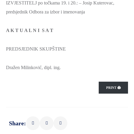
IZVJESTITELJ po točkama 19. i 20.: – Josip Kuterovac,
predsjednik Odbora za izbor i imenovanja
A K T U A L N I S A T
PREDSJEDNIK SKUPŠTINE
Dražen Milinković, dipl. ing.
PRINT 🖨
Share: