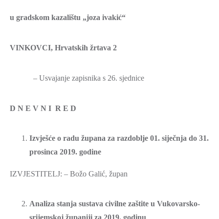
ZAŠTITA
u gradskom kazalištu „joza ivakić“
OKOLIŠA
TURIZAM
VINKOVCI, Hrvatskih žrtava 2
I
KULTURA
– Usvajanje zapisnika s 26. sjednice
PROMET
I
D N E V N I R E D
KOMUNIKACIJE
ENERGETIKA
Izvješće o radu župana za razdoblje 01. siječnja do 31.
HRVATSKI
prosinca 2019. godine
BRANITELJI
IZVJESTITELJ: – Božo Galić, župan
URED
ŽUPANA
Analiza stanja sustava civilne zaštite u Vukovarsko-
OSTALO
srijemskoj županiji za 2019. godinu