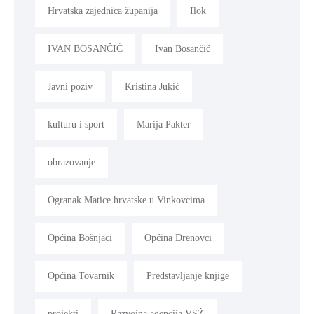
Hrvatska zajednica županija
Ilok
IVAN BOSANČIĆ
Ivan Bosančić
Javni poziv
Kristina Jukić
kulturu i sport
Marija Pakter
obrazovanje
Ogranak Matice hrvatske u Vinkovcima
Općina Bošnjaci
Općina Drenovci
Općina Tovarnik
Predstavljanje knjige
projekti
Razvojna agencija VSŽ