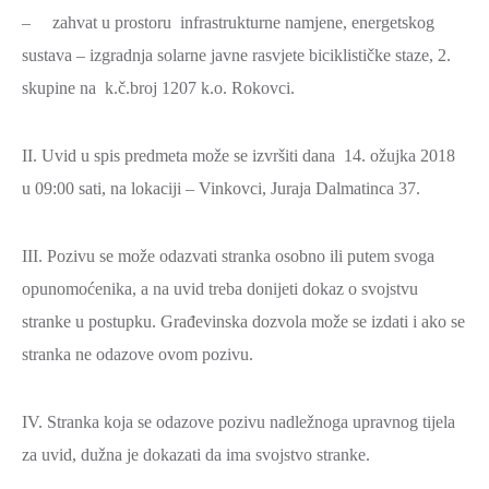
– zahvat u prostoru infrastrukturne namjene, energetskog
sustava – izgradnja solarne javne rasvjete biciklističke staze, 2.
skupine na k.č.broj 1207 k.o. Rokovci.
II. Uvid u spis predmeta može se izvršiti dana 14. ožujka 2018
u 09:00 sati, na lokaciji – Vinkovci, Juraja Dalmatinca 37.
III. Pozivu se može odazvati stranka osobno ili putem svoga
opunomoćenika, a na uvid treba donijeti dokaz o svojstvu
stranke u postupku. Građevinska dozvola može se izdati i ako se
stranka ne odazove ovom pozivu.
IV. Stranka koja se odazove pozivu nadležnoga upravnog tijela
za uvid, dužna je dokazati da ima svojstvo stranke.