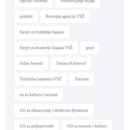
Općina Tovarnik
Predstavljanje knjige
projekti
Razvojna agencija VSŽ
Savjet za branitelje župana
Savjet za branitelje župana VSŽ
sport
Srđan Jeremić
Tamara Kalistović
Turistička zajednica VSŽ
Turizam
uo za kulturu i turizam
UO za obrazovanje i društvene djelatnosti
UO za poljoprivredu
UO za turizam i kulturu