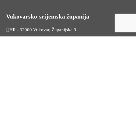
Vukovarsko-srijemska županija
HR - 32000 Vukovar, Županijska 9
Tel. +385 32 454 444
HR - 32100 Vinkovci, Glagoljaška 27
Tel. +385 32 344 111
Radno vrijeme: 7:30 - 15:30
OIB: 74724110709
Korisni linkovi
Odnosi s javnošću
Stambeno zbrinjavanje
Iz Matičnog ureda