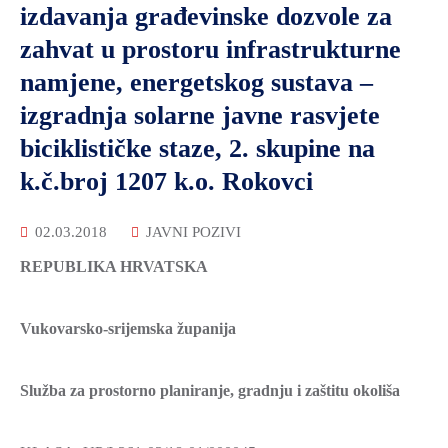
izdavanja građevinske dozvole za
MLADI
zahvat u prostoru infrastrukturne
I
namjene, energetskog sustava –
DEMOGRAFIJA
izgradnja solarne javne rasvjete
biciklističke staze, 2. skupine na
k.č.broj 1207 k.o. Rokovci
02.03.2018
JAVNI POZIVI
REPUBLIKA HRVATSKA
Vukovarsko-srijemska županija
Služba za prostorno planiranje, gradnju i zaštitu okoliša