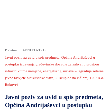
OKOLIŠA
TURIZAM
I
KULTURA
PROMET
I
Početna
JAVNI POZIVI
KOMUNIKACIJE
Javni poziv za uvid u spis predmeta, Općina Andrijaševci u
ENERGETIKA
postupku izdavanja građevinske dozvole za zahvat u prostoru
HRVATSKI
infrastrukturne namjene, energetskog sustava – izgradnja solarne
BRANITELJI
javne rasvjete biciklističke staze, 2. skupine na k.č.broj 1207 k.o.
URED
Rokovci
ŽUPANA
Javni poziv za uvid u spis predmeta,
OSTALO
Općina Andrijaševci u postupku
SPORT,