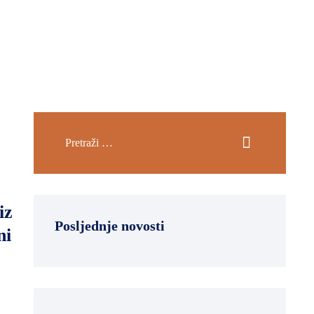
iz
Posljednje novosti
ni