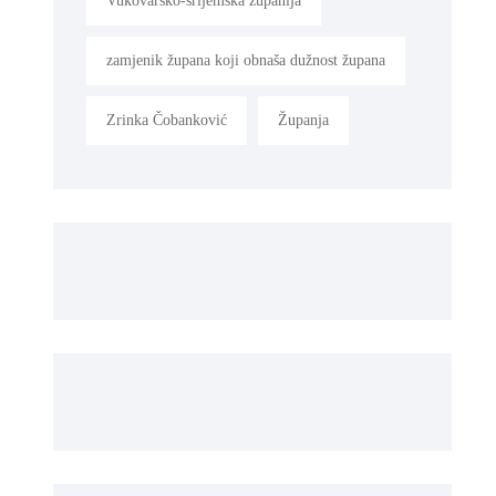
Vukovarsko-srijemska županija
zamjenik župana koji obnaša dužnost župana
Zrinka Čobanković
Županja