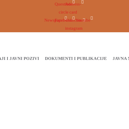
Question-
Address-
circle
card
Newspaper
Facebook
Ovaicon-
Youtube
instagram
JI I JAVNI POZIVI
DOKUMENTI I PUBLIKACIJE
JAVNA 