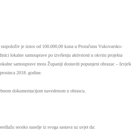
a raspoloživ je iznos od 100.000,00 kuna u Proračunu Vukovarsko-
dinici lokalne samouprave po izvršenju aktivnosti u okviru projekta
lokalne samouprave mora Županiji dostaviti popunjeni obrazac – Izvješ
 prosinca 2018. godine.
otrebnom dokumentacijom navedenom u obrascu.
redlažu seosko naselje iz svoga sastava uz uvjet da: