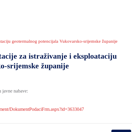
oataciju geotermalnog potencijala Vukovarsko-srijemske županije
ije za istraživanje i eksploataciju
o-srijemske županije
u javne nabave:
ment/DokumentPodaciFrm.aspx?id=3633047