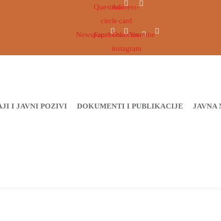
Question-
Address-
circle
card
Newspaper
Facebook
Ovaicon-
Youtube
instagram
JI I JAVNI POZIVI
DOKUMENTI I PUBLIKACIJE
JAVNA 