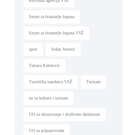
Razvojna agencija VSŽ
Savjet za branitelje župana
Savjet za branitelje župana VSŽ
sport
Srđan Jeremić
Tamara Kalistović
Turistička zajednica VSŽ
Turizam
uo za kulturu i turizam
UO za obrazovanje i društvene djelatnosti
UO za poljoprivredu