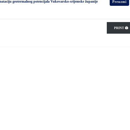
loataciju geotermalnog potencijala Vukovarsko-srijemske županije
Preuzmi
PRINT 🖨