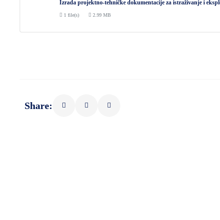
Izrada projektno-tehničke dokumentacije za istraživanje i eksp
1 file(s)
2.99 MB
Share: