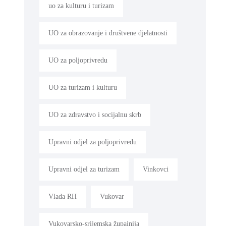
uo za kulturu i turizam
UO za obrazovanje i društvene djelatnosti
UO za poljoprivredu
UO za turizam i kulturu
UO za zdravstvo i socijalnu skrb
Upravni odjel za poljoprivredu
Upravni odjel za turizam
Vinkovci
Vlada RH
Vukovar
Vukovarsko-srijemska župainija