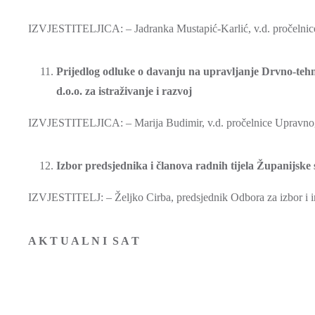
IZVJESTITELJICA: – Jadranka Mustapić-Karlić, v.d. pročelnice
Prijedlog odluke o davanju na upravljanje Drvno-teh
d.o.o. za istraživanje i razvoj
IZVJESTITELJICA: – Marija Budimir, v.d. pročelnice Upravnog o
Izbor predsjednika i članova radnih tijela Županijske
IZVJESTITELJ: – Željko Cirba, predsjednik Odbora za izbor i 
A K T U A L N I S A T
PREDSJEDN