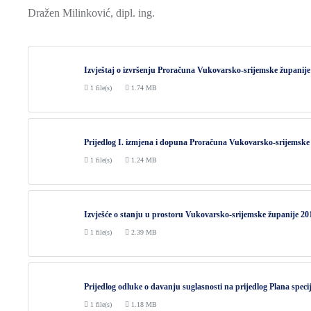
Dražen Milinković, dipl. ing.
Izvještaj o izvršenju Proračuna Vukovarsko-srijemske županije 
1 file(s)
1.74 MB
Prijedlog I. izmjena i dopuna Proračuna Vukovarsko-srijemske 
1 file(s)
1.24 MB
Izvješće o stanju u prostoru Vukovarsko-srijemske županije 201
1 file(s)
2.39 MB
Prijedlog odluke o davanju suglasnosti na prijedlog Plana speci
1 file(s)
1.18 MB