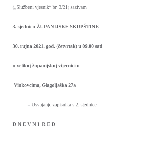
(„Službeni vjesnik“ br. 3/21) sazivam
3. sjednicu ŽUPANIJSKE SKUPŠTINE
30. rujna 2021. god. (četvrtak) u 09.00
sati
u velikoj županijskoj vijećnici u
Vinkovcima, Glagoljaška 27a
– Usvajanje zapisnika s 2. sjednice
D N E V N I R E D