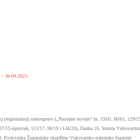
e – 30.09.2021.
noj (regionalnoj) samoupravi („Narodne novine“ br. 33/01, 60/01, 129/1
137/15-ispravak, 123/17, 98/19 i 144/20), članka 26. Statuta Vukovarsko
i 40. Poslovnika Županijske skupštine Vukovarsko-srijemske županije