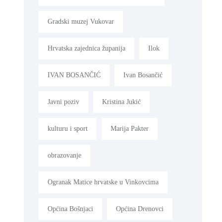
Gradski muzej Vukovar
Hrvatska zajednica županija
Ilok
IVAN BOSANČIĆ
Ivan Bosančić
Javni poziv
Kristina Jukić
kulturu i sport
Marija Pakter
obrazovanje
Ogranak Matice hrvatske u Vinkovcima
Općina Bošnjaci
Općina Drenovci