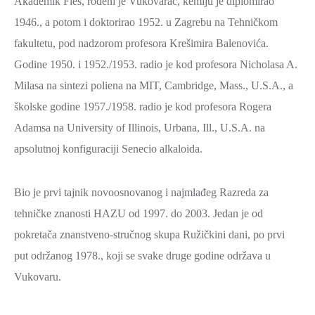
Akademik Fleš, rođeni je Vukovarac, kemiju je diplomirao
1946., a potom i doktorirao 1952. u Zagrebu na Tehničkom
fakultetu, pod nadzorom profesora Krešimira Balenovića.
Godine 1950. i 1952./1953. radio je kod profesora Nicholasa A.
Milasa na sintezi poliena na MIT, Cambridge, Mass., U.S.A., a
školske godine 1957./1958. radio je kod profesora Rogera
Adamsa na University of Illinois, Urbana, Ill., U.S.A. na
apsolutnoj konfiguraciji Senecio alkaloida.
Bio je prvi tajnik novoosnovanog i najmlađeg Razreda za
tehničke znanosti HAZU od 1997. do 2003. Jedan je od
pokretača znanstveno-stručnog skupa Ružičkini dani, po prvi
put održanog 1978., koji se svake druge godine održava u
Vukovaru.