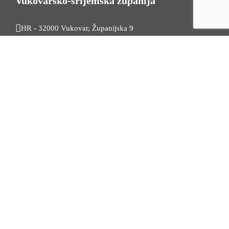
Vukovarsko-srijemska županija
HR - 32000 Vukovar, Županijska 9
Tel. +385 32 454 444
HR - 32100 Vinkovci, Glagoljaška 27
Tel. +385 32 344 111
Radno vrijeme: 7:30 - 15:30
OIB: 74724110709
Korisni linkovi
Odnosi s javnošću
Stambeno zbrinjavanje
Iz Matičnog ureda