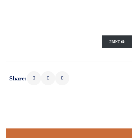
PRINT 🖨
Share: